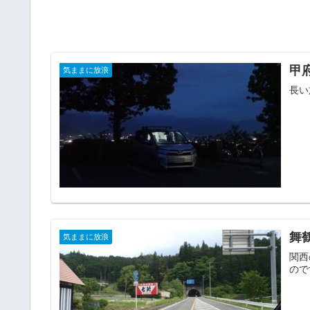
甲
気ままに放浪
長い
舞
気ままに放浪
関西
ので