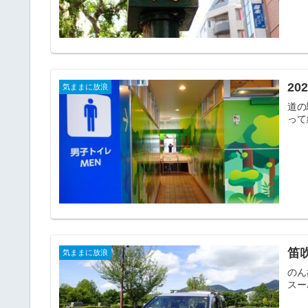
20
気ままに放浪
道の
って
笛
気ままに放浪
のん
スー