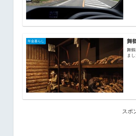
舞
年金暮らし
舞鶴
まし
スポ