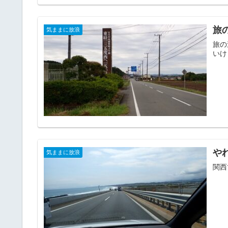
旅
気ままに放浪
旅の
いけ
や
気ままに放浪
関西