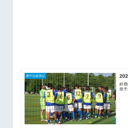
2
車中泊放浪記
鈴鹿
県予