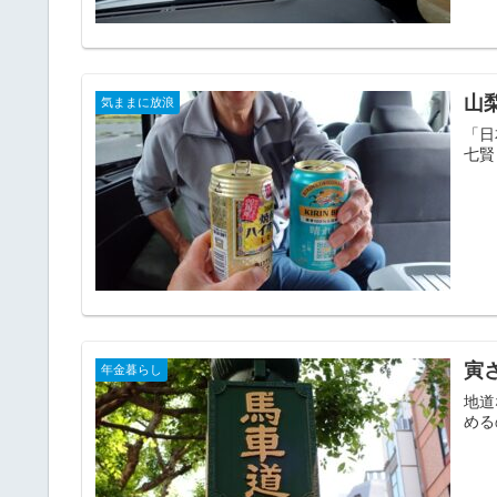
山
気ままに放浪
「日
七賢
寅
年金暮らし
地道
める