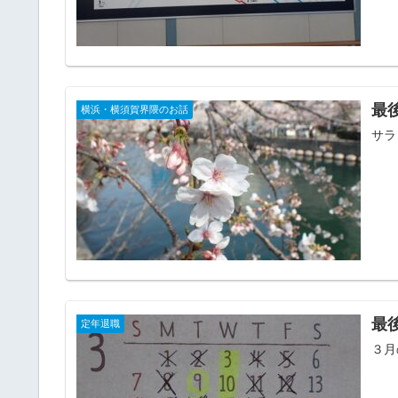
最
横浜・横須賀界隈のお話
サラ
最
定年退職
３月