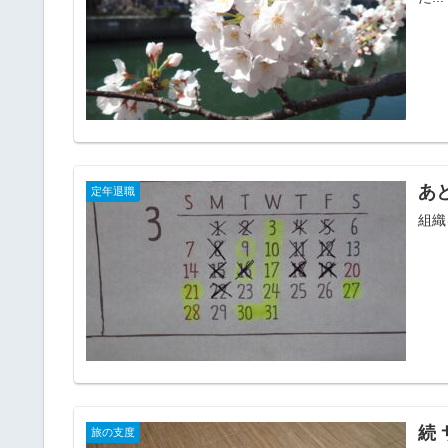
あ
定年退職
組織
続
旅の支度