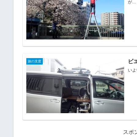
が...
ビ
旅の支度
いよ
スポ