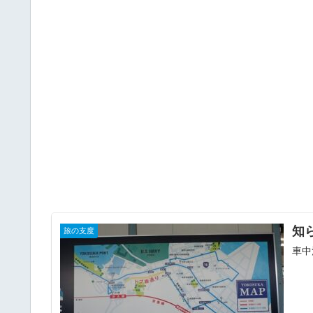
知
旅の支度
車中