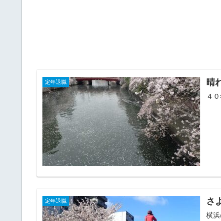
晴
定年退職
４０
さ
定年退職
横浜