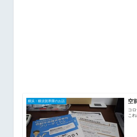
空
横浜・横須賀界隈のお話
コロ
これ