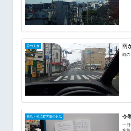
雨
旅の支度
雨の
令
横浜・横須賀界隈のお話
一日
空気