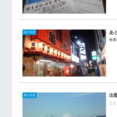
あ
旅の支度
無事
出
旅の支度
ここ