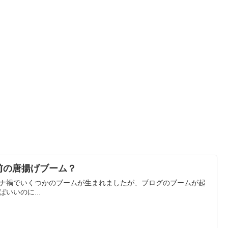
前の唐揚げブーム？
ナ禍でいくつかのブームが生まれましたが、ブログのブームが起
ばいいのに...