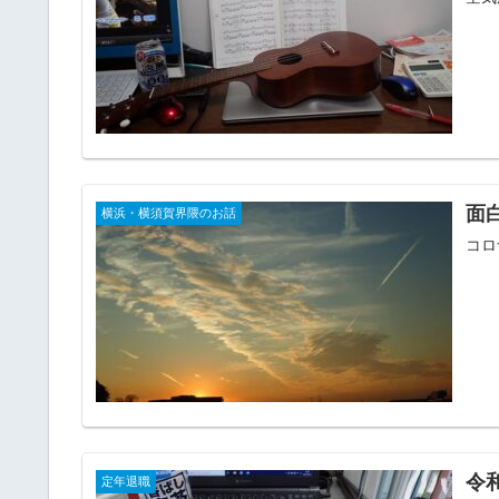
面
横浜・横須賀界隈のお話
コロ
令
定年退職