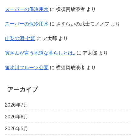
スーパーの保冷用氷
に
横須賀放浪者
より
スーパーの保冷用氷
に
さすらいの武士モノノフ
より
山梨の酒 七賢
に
ア太郎
より
寅さんが言う地道な暮らしとは..
に
ア太郎
より
笛吹川フルーツ公園
に
横須賀放浪者
より
アーカイブ
2026年7月
2026年6月
2026年5月