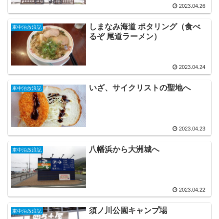
2023.04.26
しまなみ海道 ポタリング（食べ
車中泊放浪記
るぞ 尾道ラーメン）
2023.04.24
いざ、サイクリストの聖地へ
車中泊放浪記
2023.04.23
八幡浜から大洲城へ
車中泊放浪記
2023.04.22
須ノ川公園キャンプ場
車中泊放浪記