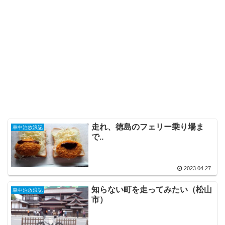
走れ、徳島のフェリー乗り場ま
車中泊放浪記
で..
2023.04.27
知らない町を走ってみたい（松山
車中泊放浪記
市）