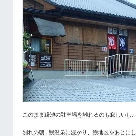
このまま鰻池の駐車場を離れるのも寂しいし..
別れの朝.. 鰻温泉に浸かり、鰻地区をあとに