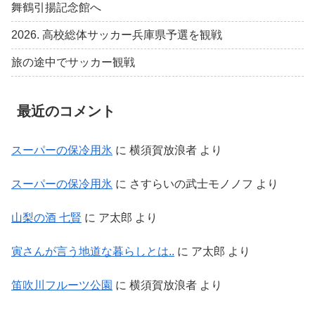
舞鶴引揚記念館へ
2026. 高校総体サッカー兵庫県予選を観戦
旅の途中でサッカー観戦
最近のコメント
スーパーの保冷用氷
に
横須賀放浪者
より
スーパーの保冷用氷
に
さすらいの武士モノノフ
より
山梨の酒 七賢
に
ア太郎
より
寅さんが言う地道な暮らしとは..
に
ア太郎
より
笛吹川フルーツ公園
に
横須賀放浪者
より