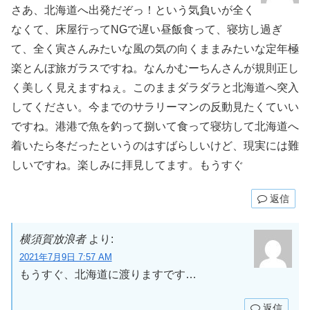
さあ、北海道へ出発だぞっ！という気負いが全く
なくて、床屋行ってNGで遅い昼飯食って、寝坊し過ぎ
て、全く寅さんみたいな風の気の向くままみたいな定年極
楽とんぼ旅ガラスですね。なんかむーちんさんが規則正し
く美しく見えますねぇ。このままダラダラと北海道へ突入
してください。今までのサラリーマンの反動見たくていい
ですね。港港で魚を釣って捌いて食って寝坊して北海道へ
着いたら冬だったというのはすばらしいけど、現実には難
しいですね。楽しみに拝見してます。もうすぐ
返信
横須賀放浪者
より:
2021年7月9日 7:57 AM
もうすぐ、北海道に渡りますです…
返信