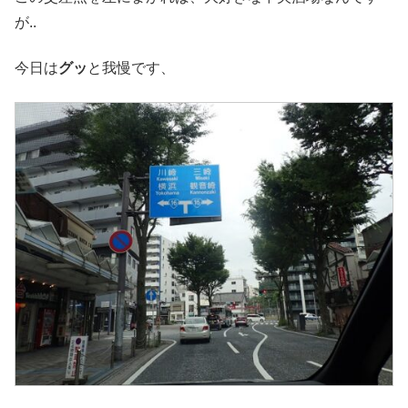
が..
今日は
グッ
と我慢です、