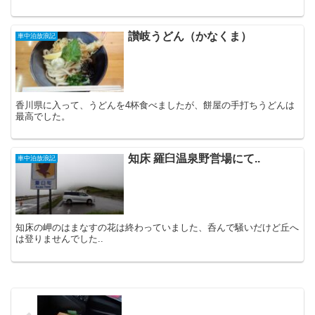
讃岐うどん（かなくま）
車中泊放浪記
香川県に入って、うどんを4杯食べましたが、餅屋の手打ちうどんは
最高でした。
知床 羅臼温泉野営場にて..
車中泊放浪記
知床の岬のはまなすの花は終わっていました、呑んで騒いだけど丘へ
は登りませんでした..