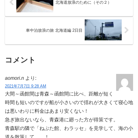
北海道放浪のために（その２）
車中泊放浪の旅 北海道編 2日目
コメント
aomori.n
より:
2021年7月7日 9:28 AM
大間～函館間は青森～函館間に比べ、距離が短く
時間も短いのですが船が小さいので揺れが大きくて寝心地
は悪いわりに料金はあまり安くない！
急ぎ旅出ないなら、青森港に廻った方が得策です。
青森駅の隣で「ねぶた館、わラッセ」を見学して、海の小
道を散策して……！