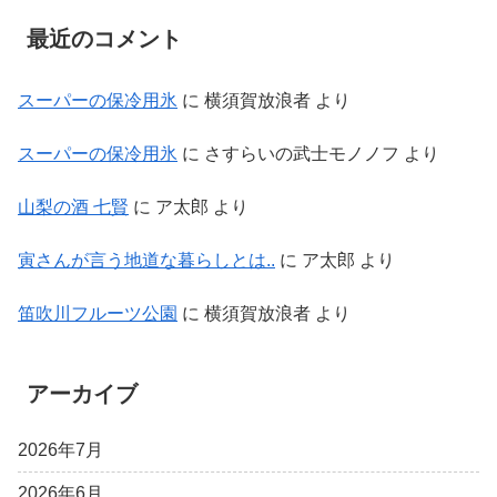
最近のコメント
スーパーの保冷用氷
に
横須賀放浪者
より
スーパーの保冷用氷
に
さすらいの武士モノノフ
より
山梨の酒 七賢
に
ア太郎
より
寅さんが言う地道な暮らしとは..
に
ア太郎
より
笛吹川フルーツ公園
に
横須賀放浪者
より
アーカイブ
2026年7月
2026年6月