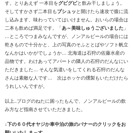
す。とりあえず 一本目を
グビグビ
と飲み干しましょう。
そしてすかさず二本目も
プシュッ
と開けたら速攻で腹に流
し込みます、味わっていてはいけません。おいらの場合は
二本も飲めば満足です。「
あ～美味しゅうございました
」
…ところでつまみなんですが、ノンアルビールの場合には
乾きもので十分かと、上の写真のそふととばやソフト帆立
なんかはいかがでしょうか… 北海道は石狩の佐藤水産の
品物です。わけあってアパートの隣人の石狩のだんなにい
ただきました… そんな気遣いをしてくれる石狩のだんな
さんは素敵な人です… 次はホッケの燻製もいただけたら
うれしいんですが。
以上..ブログのねたに困ったもんで、ノンアルビールの飲
み方など指南させていただきました。
↓
下の６０代オヤジか車中泊の旅のバナーのクリックをお
願いいたしま～す …