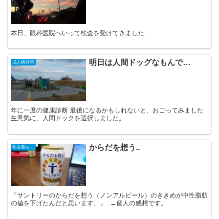
本日、眼科医院へいって検査を受けてきました...
明日は人間ドッグなもんで…
成人病対策
年に一度の健康診断 最後になるかもしれないと、おごってみました
生意気に、人間ドックを選択しました。
からだを想う..
年金暮らし
「サントリーのからだを想う（ノンアルビール）のききめが中性脂肪
の値を下げたんだと思います。」..←個人の感想です。