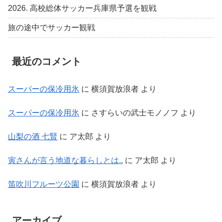
2026. 高校総体サッカー兵庫県予選を観戦
旅の途中でサッカー観戦
最近のコメント
スーパーの保冷用氷
に
横須賀放浪者
より
スーパーの保冷用氷
に
さすらいの武士モノノフ
より
山梨の酒 七賢
に
ア太郎
より
寅さんが言う地道な暮らしとは..
に
ア太郎
より
笛吹川フルーツ公園
に
横須賀放浪者
より
アーカイブ