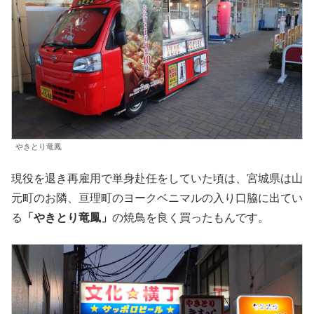
やきとり竜鳳
現役を退き再雇用で単身赴任をしていた頃は、宮城県は山
元町のお隣、亘理町のヨークベニマルの入り口脇に出てい
る
「やきとり竜鳳」
の焼鳥を良く買ったもんです。