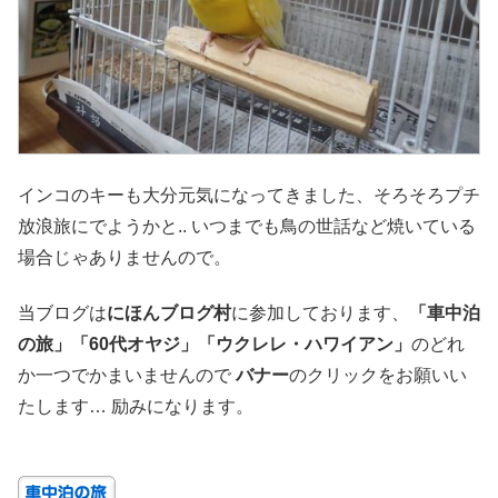
インコのキーも大分元気になってきました、そろそろプチ
放浪旅にでようかと.. いつまでも鳥の世話など焼いている
場合じゃありませんので。
当ブログは
にほんブログ村
に参加しております、
「車中泊
の旅」「60代オヤジ」「ウクレレ・ハワイアン」
のどれ
か一つでかまいませんので
バナー
のクリックをお願いい
たします… 励みになります。