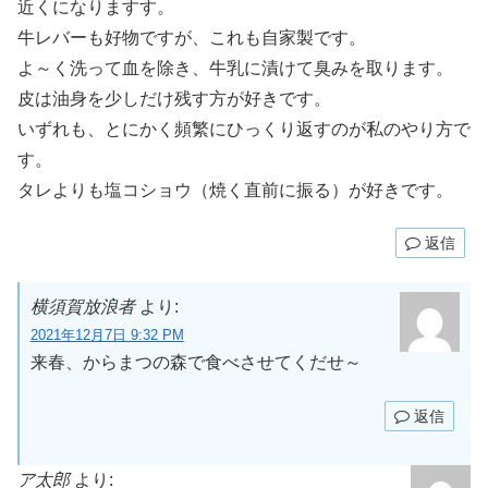
近くになりますす。
牛レバーも好物ですが、これも自家製です。
よ～く洗って血を除き、牛乳に漬けて臭みを取ります。
皮は油身を少しだけ残す方が好きです。
いずれも、とにかく頻繁にひっくり返すのが私のやり方で
す。
タレよりも塩コショウ（焼く直前に振る）が好きです。
返信
横須賀放浪者
より:
2021年12月7日 9:32 PM
来春、からまつの森で食べさせてくだせ～
返信
ア太郎
より: