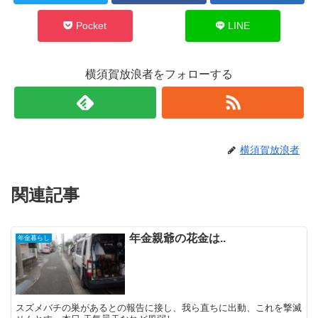
Pocket
LINE
横須賀放浪者をフォローする
横須賀放浪者
関連記事
年金親爺の花金は..
年金暮らし
スズメバチの巣があるとの報告に接し、我ら直ちに出動、これを撃滅