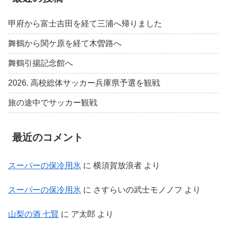
甲府から富士吉田を経て三浦へ帰りました
舞鶴から関ケ原を経て木曽路へ
舞鶴引揚記念館へ
2026. 高校総体サッカー兵庫県予選を観戦
旅の途中でサッカー観戦
最近のコメント
スーパーの保冷用氷
に
横須賀放浪者
より
スーパーの保冷用氷
に
さすらいの武士モノノフ
より
山梨の酒 七賢
に
ア太郎
より