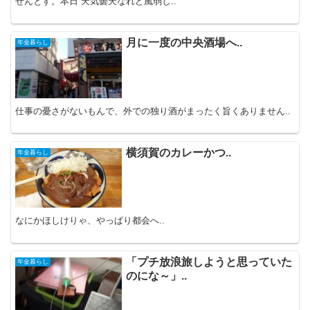
せんとす。本日 天気曇天なれど風弱し..
月に一度の中央酒場へ..
年金暮らし
仕事の憂さがないもんで、外での独り酒がまったく旨くありません..
横須賀のカレーかつ..
年金暮らし
なにかほしけりゃ、やっぱり都会へ..
「プチ放浪旅しようと思っていた
年金暮らし
のにな～」..