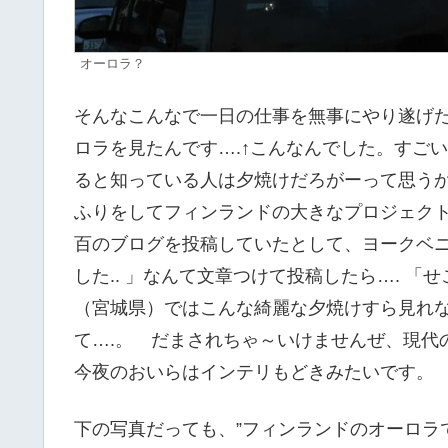
オーロラ？
そんなこんなで一日の仕事を無事にやり遂げた
ロラを見たんです….↑こんなんでした。すご
ると知っている人は夕焼けだろがーって思うか
ふりをしてフィンランドの大きなプロジェク
百のブログを投稿していたとして、ヨークベ
した.. 」なんて文章つけて投稿したら…. 
（宮城県）ではこんな綺麗な夕焼けすら見れ
て….。 だまされちゃ～いけませんぜ、現
今夜のおいらはインテリもどきみたいです。
下の写真だっても、”フィンランドのオーロラ