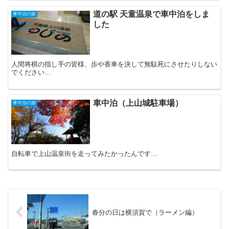
道の駅 天童温泉で車中泊をしま
車中泊の旅
した
人間将棋の指し手の皆様、歩や香車を決して無駄死にさせたりしない
でください...
車中泊（上山城駐車場）
車中泊の旅
自転車で上山温泉街を走ってみたかったんです...
春分の日は横須賀で（ラーメン編）