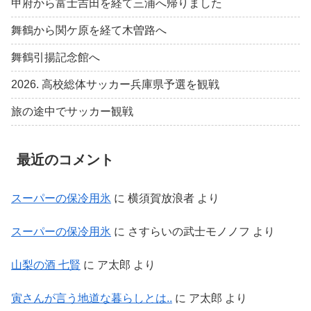
甲府から富士吉田を経て三浦へ帰りました
舞鶴から関ケ原を経て木曽路へ
舞鶴引揚記念館へ
2026. 高校総体サッカー兵庫県予選を観戦
旅の途中でサッカー観戦
最近のコメント
スーパーの保冷用氷
に
横須賀放浪者
より
スーパーの保冷用氷
に
さすらいの武士モノノフ
より
山梨の酒 七賢
に
ア太郎
より
寅さんが言う地道な暮らしとは..
に
ア太郎
より