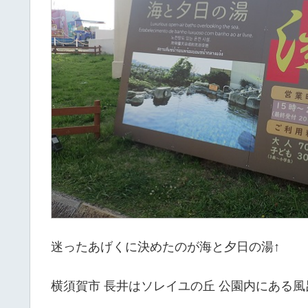
迷ったあげくに決めたのが海と夕日の湯↑
横須賀市 長井はソレイユの丘 公園内にある