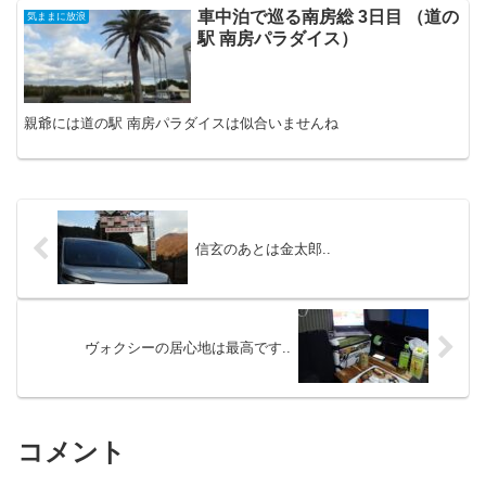
車中泊で巡る南房総 3日目 （道の
気ままに放浪
駅 南房パラダイス）
親爺には道の駅 南房パラダイスは似合いませんね
信玄のあとは金太郎..
ヴォクシーの居心地は最高です..
コメント