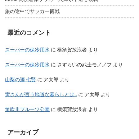
旅の途中でサッカー観戦
最近のコメント
スーパーの保冷用氷
に
横須賀放浪者
より
スーパーの保冷用氷
に
さすらいの武士モノノフ
より
山梨の酒 七賢
に
ア太郎
より
寅さんが言う地道な暮らしとは..
に
ア太郎
より
笛吹川フルーツ公園
に
横須賀放浪者
より
アーカイブ