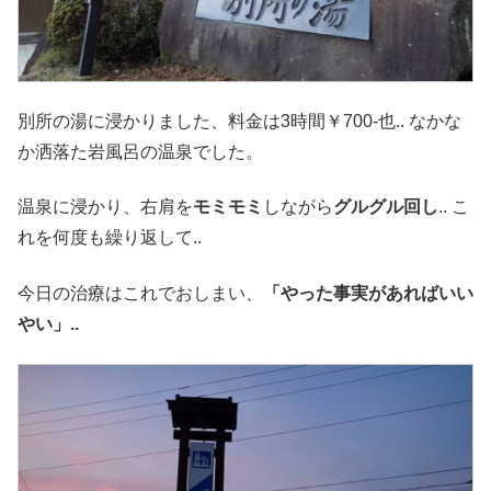
別所の湯に浸かりました、料金は3時間￥700-也.. なかな
か洒落た岩風呂の温泉でした。
温泉に浸かり、右肩を
モミモミ
しながら
グルグル回し
.. こ
れを何度も繰り返して..
今日の治療はこれでおしまい、
「やった事実があればいい
やい」..