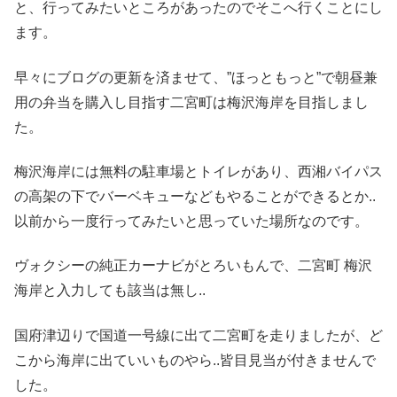
と、行ってみたいところがあったのでそこへ行くことにし
ます。
早々にブログの更新を済ませて、”ほっともっと”で朝昼兼
用の弁当を購入し目指す二宮町は梅沢海岸を目指しまし
た。
梅沢海岸には無料の駐車場とトイレがあり、西湘バイパス
の高架の下でバーベキューなどもやることができるとか..
以前から一度行ってみたいと思っていた場所なのです。
ヴォクシーの純正カーナビがとろいもんで、二宮町 梅沢
海岸と入力しても該当は無し..
国府津辺りで国道一号線に出て二宮町を走りましたが、ど
こから海岸に出ていいものやら..皆目見当が付きませんで
した。