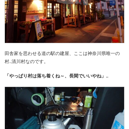
田舎家を思わせる道の駅の建屋、ここは神奈川県唯一の
村..清川村なのです。
「やっぱり村は落ち着くね～、長閑でいいやね」..