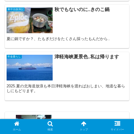
秋でもないのに..きのこ鍋
車中泊放浪記
夏に鍋ですか？、たもぎだけをたくさん採ったもんだから..
津軽海峡夏景色..私は帰ります
年金暮らし
2025.夏の北海道放浪も本日津軽海峡を渡ればおしまい、地道な暮ら
しにもどります。
令和３年４月９日 午前の話
ホーム
検索
トップ
サイドバー