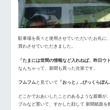
駐車場を長々と使用させていただいたお礼に
買わさせていただきました。
「たまには世間の情報など入れねば、昨日ウ
なんちゃって、新聞も買った次第です。
フムフム
と見ていて
「おっと」..びっくらぽん
どこかでおあいしたことのあるような親爺が
ブルなど置いて、すかした顔して 新聞紙面を