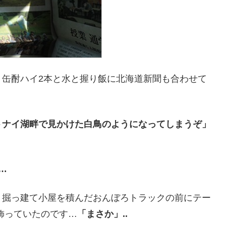
、缶酎ハイ2本と水と握り飯に北海道新聞も合わせて
トナイ湖畔で見かけた白鳥のようになってしまうぞ」
…
、掘っ建て小屋を積んだおんぼろトラックの前にテー
飾っていたのです…
「まさか」..