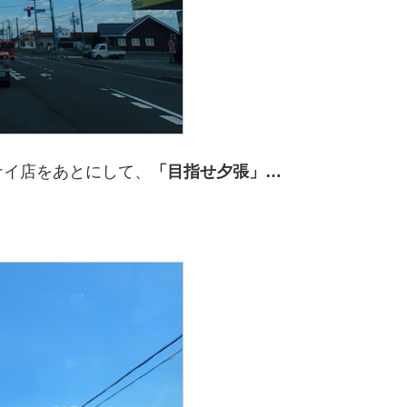
ナイ店をあとにして、
「目指せ夕張」…