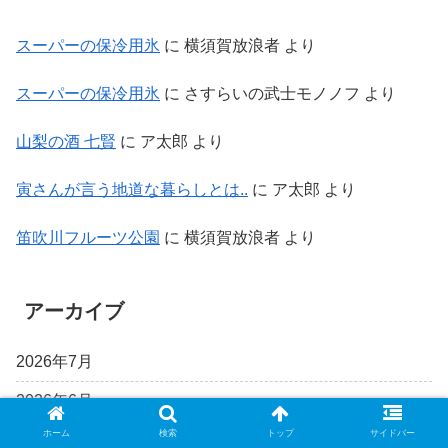
スーパーの保冷用氷
に
横須賀放浪者
より
スーパーの保冷用氷
に
さすらいの武士モノノフ
より
山梨の酒 七賢
に
ア太郎
より
寅さんが言う地道な暮らしとは..
に
ア太郎
より
笛吹川フルーツ公園
に
横須賀放浪者
より
アーカイブ
2026年7月
2026年6月
ホーム
検索
トップ
サイドバー
2026年5月