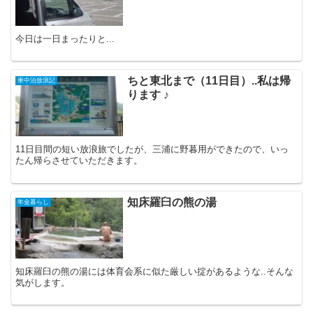
今日は一日まったりと...
ちと東北まで（11日目）..私は帰
車中泊放浪記
ります ♪
11日目間の短い放浪旅でしたが、三浦に野暮用ができたので、いっ
たん帰らさせていただきます。
知床羅臼の熊の湯
年金暮らし
知床羅臼の熊の湯には体育会系に似た厳しい掟があるような..そんな
気がします。