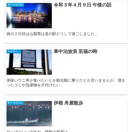
令和３年４月９日 午後の話
車中泊放浪記
旅の２日目は山梨県は道の駅どうしで過ごしました...
車中泊放浪 至福の時
年金暮らし
美味いウニ丼が食べたいとか観光船に乗りだとか言いませんが、溜ま
ったゴミや洗濯物を片付けたい..
伊根 舟屋散歩
車中泊放浪記
やっぱりいいですね、伊根の舟屋は..