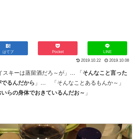
…
はてブ
Pocket
LINE
2019.10.22
2019.10.08
イスキーは蒸留酒だろ～が」… 「
そんなこと言った
がでるんだから
」… 「そんなことあるもんか～」
おいらの身体でおきているんだお～
」