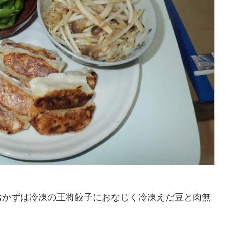
おかずは冷凍の王将餃子におなじく冷凍えだ豆と肉無
。