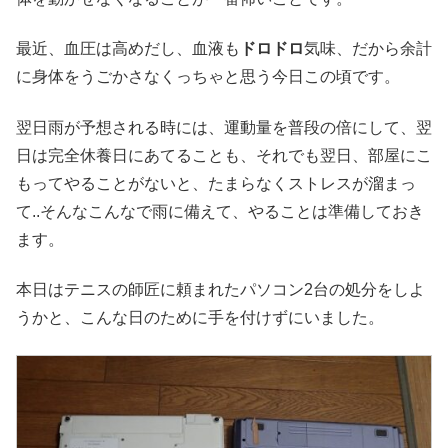
最近、血圧は高めだし、血液も
ドロドロ
気味、だから余計
に身体をうごかさなくっちゃと思う今日この頃です。
翌日雨が予想される時には、運動量を普段の倍にして、翌
日は完全休養日にあてることも、それでも翌日、部屋にこ
もってやることがないと、たまらなくストレスが溜まっ
て..そんなこんなで雨に備えて、やることは準備しておき
ます。
本日はテニスの師匠に頼まれたパソコン2台の処分をしよ
うかと、こんな日のために手を付けずにいました。