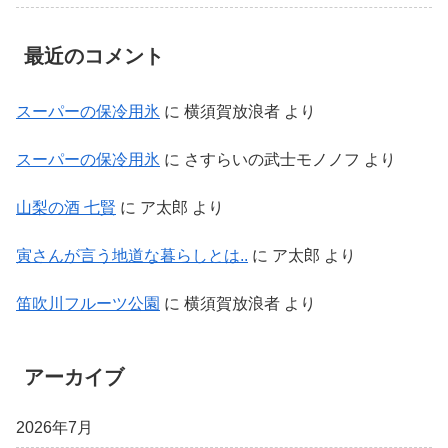
最近のコメント
スーパーの保冷用氷
に
横須賀放浪者
より
スーパーの保冷用氷
に
さすらいの武士モノノフ
より
山梨の酒 七賢
に
ア太郎
より
寅さんが言う地道な暮らしとは..
に
ア太郎
より
笛吹川フルーツ公園
に
横須賀放浪者
より
アーカイブ
2026年7月