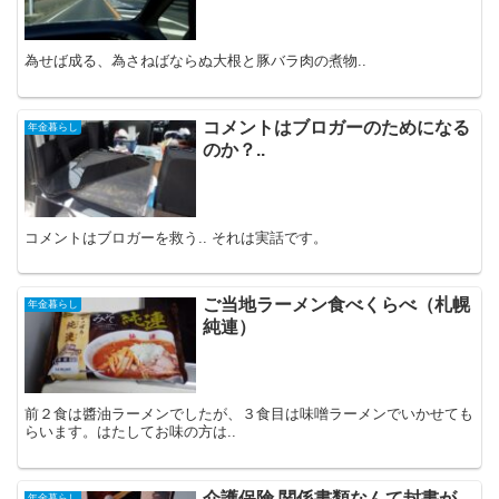
為せば成る、為さねばならぬ大根と豚バラ肉の煮物..
コメントはブロガーのためになる
年金暮らし
のか？..
コメントはブロガーを救う.. それは実話です。
ご当地ラーメン食べくらべ（札幌
年金暮らし
純連）
前２食は醬油ラーメンでしたが、３食目は味噌ラーメンでいかせても
らいます。はたしてお味の方は..
介護保険 関係書類なんて封書が
年金暮らし