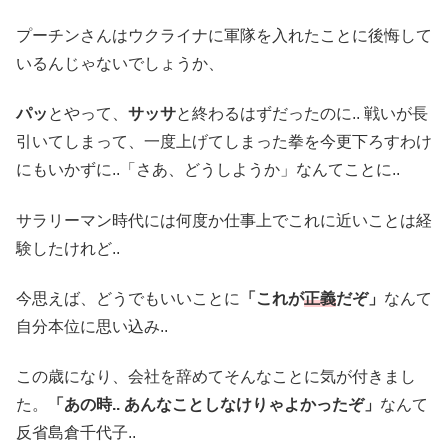
プーチンさんはウクライナに軍隊を入れたことに後悔して
いるんじゃないでしょうか、
パッ
とやって、
サッサ
と終わるはずだったのに.. 戦いが長
引いてしまって、一度上げてしまった拳を今更下ろすわけ
にもいかずに..「さあ、どうしようか」なんてことに..
サラリーマン時代には何度か仕事上でこれに近いことは経
験したけれど..
今思えば、どうでもいいことに
「これが
正義
だぞ」
なんて
自分本位に思い込み..
この歳になり、会社を辞めてそんなことに気が付きまし
た。
「あの時.. あんなことしなけりゃよかったぞ」
なんて
反省島倉千代子..