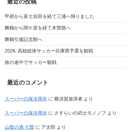
最近の投稿
甲府から富士吉田を経て三浦へ帰りました
舞鶴から関ケ原を経て木曽路へ
舞鶴引揚記念館へ
2026. 高校総体サッカー兵庫県予選を観戦
旅の途中でサッカー観戦
最近のコメント
スーパーの保冷用氷
に
横須賀放浪者
より
スーパーの保冷用氷
に
さすらいの武士モノノフ
より
山梨の酒 七賢
に
ア太郎
より