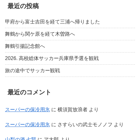
最近の投稿
甲府から富士吉田を経て三浦へ帰りました
舞鶴から関ケ原を経て木曽路へ
舞鶴引揚記念館へ
2026. 高校総体サッカー兵庫県予選を観戦
旅の途中でサッカー観戦
最近のコメント
スーパーの保冷用氷
に
横須賀放浪者
より
スーパーの保冷用氷
に
さすらいの武士モノノフ
より
山梨の酒 七賢
に
ア太郎
より