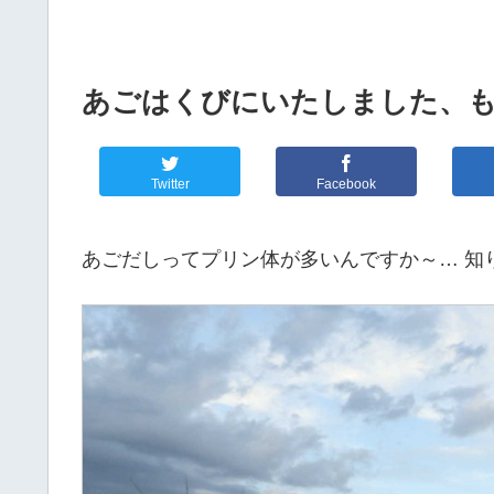
あごはくびにいたしました、
Twitter
Facebook
あごだしってプリン体が多いんですか～… 知