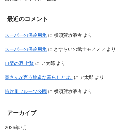
最近のコメント
スーパーの保冷用氷
に
横須賀放浪者
より
スーパーの保冷用氷
に
さすらいの武士モノノフ
より
山梨の酒 七賢
に
ア太郎
より
寅さんが言う地道な暮らしとは..
に
ア太郎
より
笛吹川フルーツ公園
に
横須賀放浪者
より
アーカイブ
2026年7月