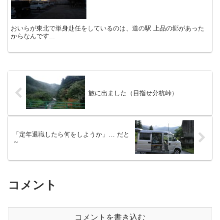
おいらが東北で単身赴任をしているのは、道の駅 上品の郷があった
からなんです...
旅に出ました（目指せ分杭峠）
「定年退職したら何をしようか」… だと
～
コメント
コメントを書き込む