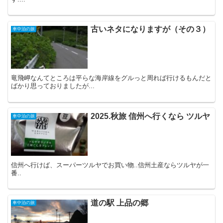
古いネタになりますが（その３）
車中泊の旅
竜飛岬なんてところは平らな海岸線をグルっと周れば行けるもんだと
ばかり思っておりましたが...
2025.秋旅 信州へ行くなら ツルヤ
車中泊の旅
信州へ行けば、スーパーツルヤでお買い物..信州土産ならツルヤが一
番..
道の駅 上品の郷
車中泊の旅