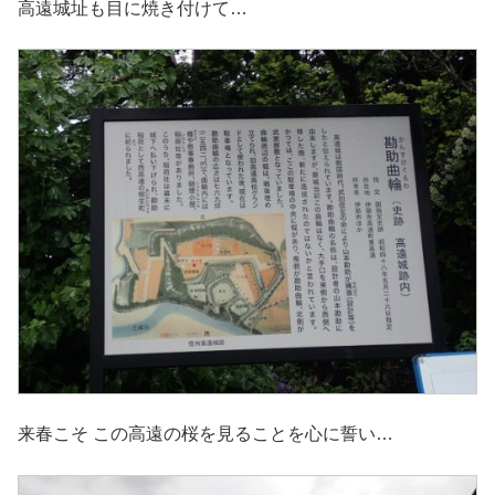
高遠城址も目に焼き付けて…
来春こそ この高遠の桜を見ることを心に誓い…