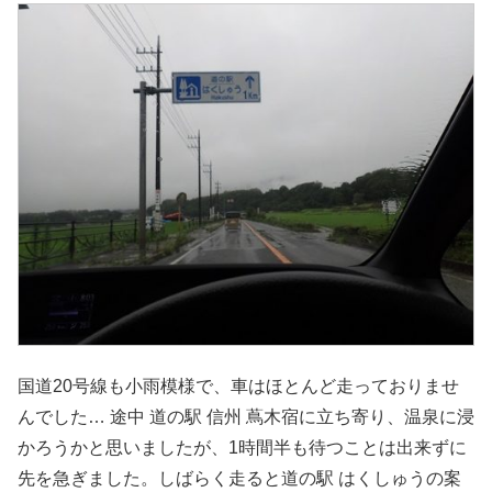
国道20号線も小雨模様で、車はほとんど走っておりませ
んでした… 途中 道の駅 信州 蔦木宿に立ち寄り、温泉に浸
かろうかと思いましたが、1時間半も待つことは出来ずに
先を急ぎました。しばらく走ると道の駅 はくしゅうの案