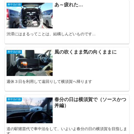
あ～疲れた…
車中泊の旅
渋滞にはまるってことは、結構しんどいものです...
風の吹くまま気の向くままに
車中泊の旅
週休３日を利用して遠回りして横須賀へ帰ります
春分の日は横須賀で（ソースかつ
車中泊の旅
丼編）
道の駅猪苗代で車中泊をして、いよいよ春分の日の横須賀を目指しま
す....