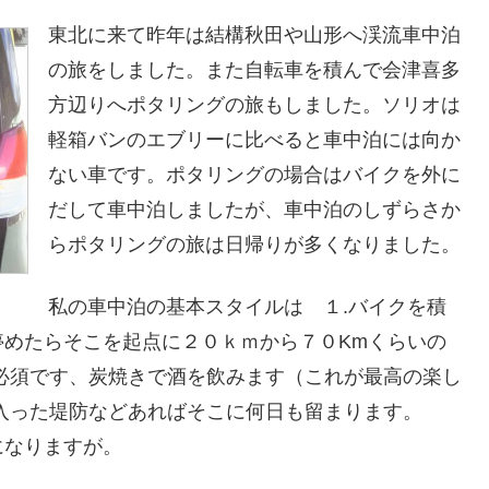
東北に来て昨年は結構秋田や山形へ渓流車中泊
の旅をしました。また自転車を積んで会津喜多
方辺りへポタリングの旅もしました。ソリオは
軽箱バンのエブリーに比べると車中泊には向か
ない車です。ポタリングの場合はバイクを外に
だして車中泊しましたが、車中泊のしずらさか
らポタリングの旅は日帰りが多くなりました。
私の車中泊の基本スタイルは １.バイクを積
めたらそこを起点に２０ｋｍから７０Kmくらいの
必須です、炭焼きで酒を飲みます（これが最高の楽し
に入った堤防などあればそこに何日も留まります。
になりますが。