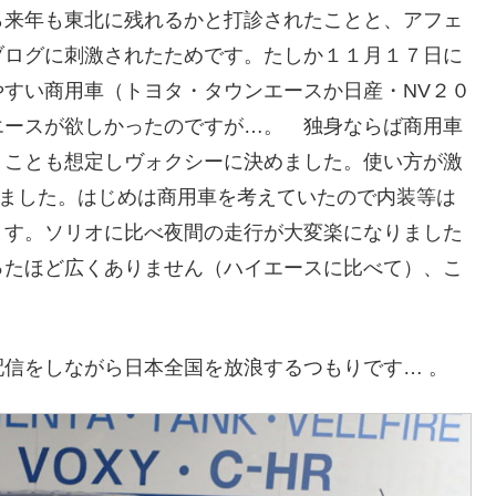
ら来年も東北に残れるかと打診されたことと、アフェ
ブログに刺激されたためです。たしか１１月１７日に
すい商用車（トヨタ・タウンエースか日産・NV２０
エースが欲しかったのですが…。 独身ならば商用車
くことも想定しヴォクシーに決めました。使い方が激
しました。はじめは商用車を考えていたので内装等は
ます。ソリオに比べ夜間の走行が大変楽になりました
ったほど広くありません（ハイエースに比べて）、こ
信をしながら日本全国を放浪するつもりです… 。