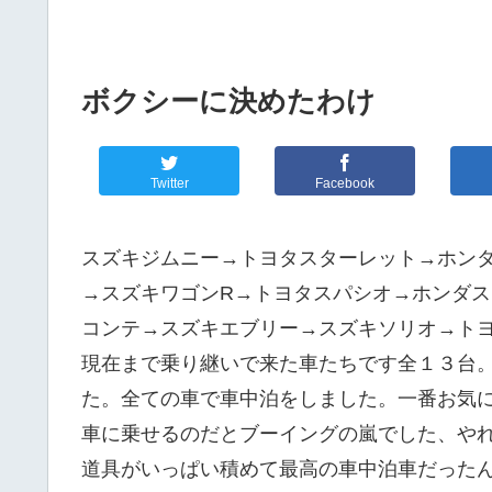
ボクシーに決めたわけ
Twitter
Facebook
スズキジムニー→トヨタスターレット→ホン
→スズキワゴンR→トヨタスパシオ→ホンダ
コンテ→スズキエブリー→スズキソリオ→ト
現在まで乗り継いで来た車たちです全１３台
た。全ての車で車中泊をしました。一番お気
車に乗せるのだとブーイングの嵐でした、や
道具がいっぱい積めて最高の車中泊車だった