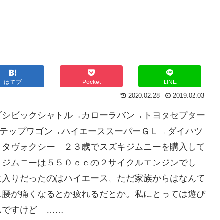
はてブ
Pocket
LINE
2020.02.28
2019.02.03
ダシビックシャトル→カローラバン→トヨタセプター
ステップワゴン→ハイエーススーパーＧＬ→ダイハツ
ヨタヴォクシー ２３歳でスズキジムニーを購入して
。ジムニーは５５０ｃｃの２サイクルエンジンでし
に入りだったのはハイエース、ただ家族からはなんて
れ腰が痛くなるとか疲れるだとか。私にとっては遊び
んですけど ……