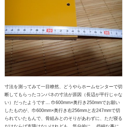
寸法を測ってみて一目瞭然、どうやらホームセンターで切
断してもらったコンパネの寸法が原因（長辺が平行じゃな
い）だったようです… 巾600mm×奥行き250mmでお願い
したものが、巾600mm×奥行き右256mmと左247mmで切
られていたもんで、骨組みとのそりがあわずに、ただ寝る
だけならば支障はないけれども、気分的に… 些細な事に