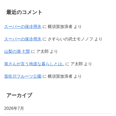
最近のコメント
スーパーの保冷用氷
に
横須賀放浪者
より
スーパーの保冷用氷
に
さすらいの武士モノノフ
より
山梨の酒 七賢
に
ア太郎
より
寅さんが言う地道な暮らしとは..
に
ア太郎
より
笛吹川フルーツ公園
に
横須賀放浪者
より
アーカイブ
2026年7月