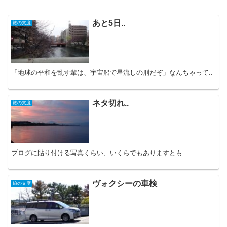
あと5日..
旅の支度
「地球の平和を乱す輩は、宇宙船で星流しの刑だぞ」なんちゃって..
ネタ切れ..
旅の支度
ブログに貼り付ける写真くらい、いくらでもありますとも..
ヴォクシーの車検
旅の支度