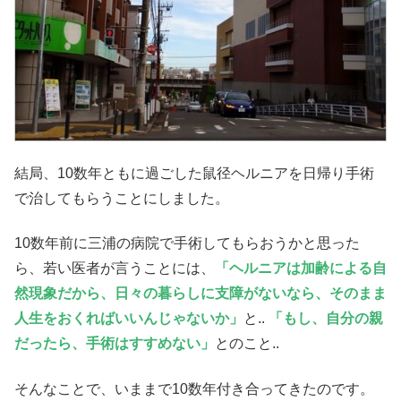
結局、10数年ともに過ごした鼠径ヘルニアを日帰り手術
で治してもらうことにしました。
10数年前に三浦の病院で手術してもらおうかと思った
ら、若い医者が言うことには、
「ヘルニアは加齢による自
然現象だから、日々の暮らしに支障がないなら、そのまま
人生をおくればいいんじゃないか」
と..
「もし、自分の親
だったら、手術はすすめない」
とのこと..
そんなことで、いままで10数年付き合ってきたのです。