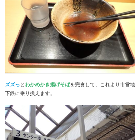
ズズっ
と
わかめかき揚げそば
を完食して、これより市営地
下鉄に乗り換えます。