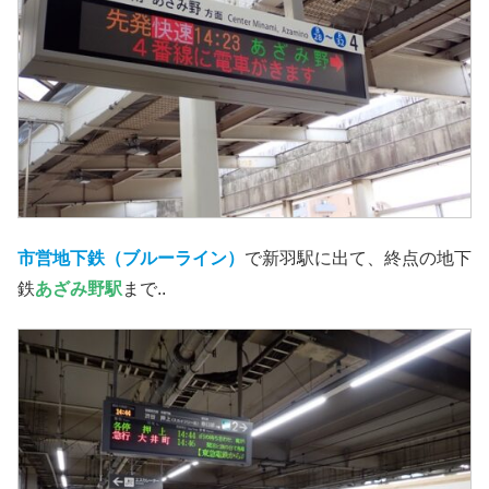
市営
地下鉄（ブルーライン）
で新羽駅に出て、終点の地下
鉄
あざみ野駅
まで..