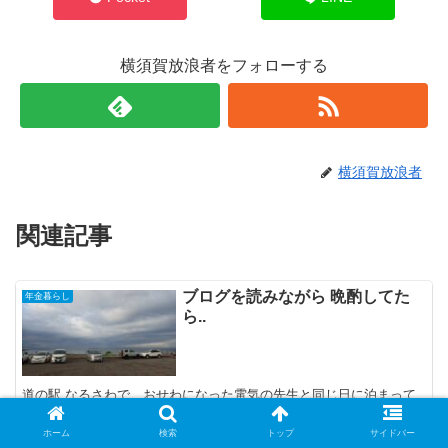
横須賀放浪者をフォローする
横須賀放浪者
関連記事
ブログを読みながら 晩酌してた
年金暮らし
ら..
道の駅 なるさわで、おせわになった電気の先生と同じ日に泊まって
いたとは驚きです.. 無念
ホーム
検索
トップ
サイドバー