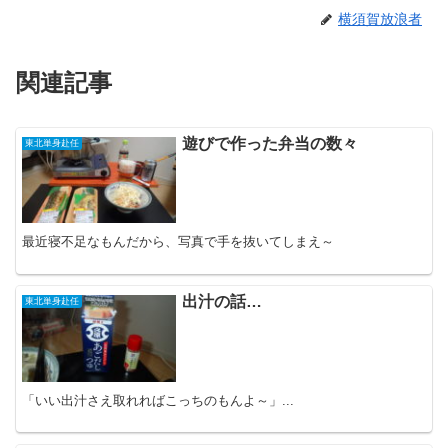
横須賀放浪者
関連記事
遊びで作った弁当の数々
東北単身赴任
最近寝不足なもんだから、写真で手を抜いてしまえ～
出汁の話…
東北単身赴任
「いい出汁さえ取れればこっちのもんよ～」...