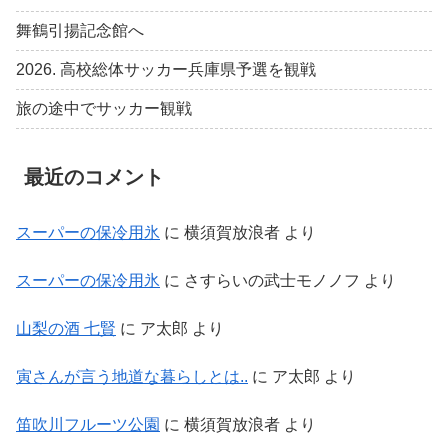
舞鶴引揚記念館へ
2026. 高校総体サッカー兵庫県予選を観戦
旅の途中でサッカー観戦
最近のコメント
スーパーの保冷用氷
に
横須賀放浪者
より
スーパーの保冷用氷
に
さすらいの武士モノノフ
より
山梨の酒 七賢
に
ア太郎
より
寅さんが言う地道な暮らしとは..
に
ア太郎
より
笛吹川フルーツ公園
に
横須賀放浪者
より