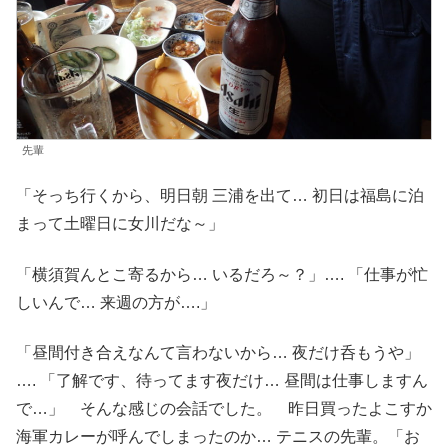
先輩
「そっち行くから、明日朝 三浦を出て… 初日は福島に泊
まって土曜日に女川だな～」
「横須賀んとこ寄るから… いるだろ～？」…. 「仕事が忙
しいんで… 来週の方が….」
「昼間付き合えなんて言わないから… 夜だけ呑もうや」
…. 「了解です、待ってます夜だけ… 昼間は仕事しますん
で…」 そんな感じの会話でした。 昨日買ったよこすか
海軍カレーが呼んでしまったのか… テニスの先輩。「お