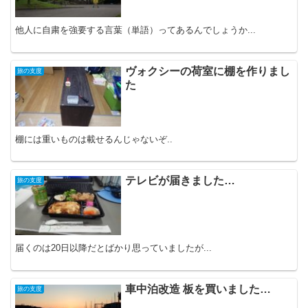
他人に自粛を強要する言葉（単語）ってあるんでしょうか...
ヴォクシーの荷室に棚を作りまし
旅の支度
た
棚には重いものは載せるんじゃないぞ..
テレビが届きました…
旅の支度
届くのは20日以降だとばかり思っていましたが...
車中泊改造 板を買いました…
旅の支度