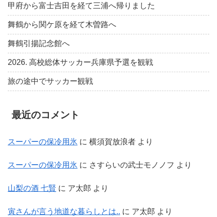
甲府から富士吉田を経て三浦へ帰りました
舞鶴から関ケ原を経て木曽路へ
舞鶴引揚記念館へ
2026. 高校総体サッカー兵庫県予選を観戦
旅の途中でサッカー観戦
最近のコメント
スーパーの保冷用氷
に
横須賀放浪者
より
スーパーの保冷用氷
に
さすらいの武士モノノフ
より
山梨の酒 七賢
に
ア太郎
より
寅さんが言う地道な暮らしとは..
に
ア太郎
より