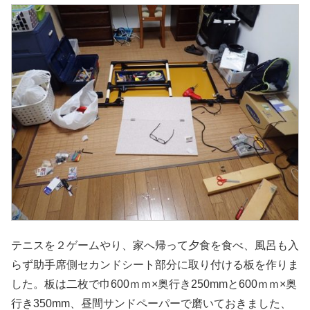
テニスを２ゲームやり、家へ帰って夕食を食べ、風呂も入
らず助手席側セカンドシート部分に取り付ける板を作りま
した。板は二枚で巾600ｍｍ×奥行き250mmと600ｍｍ×奥
行き350mm、昼間サンドペーパーで磨いておきました、