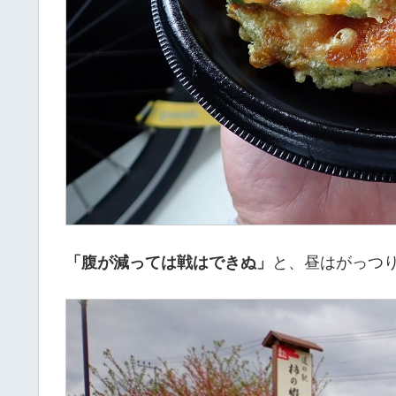
「腹が減っては戦はできぬ」
と、昼はがっつ