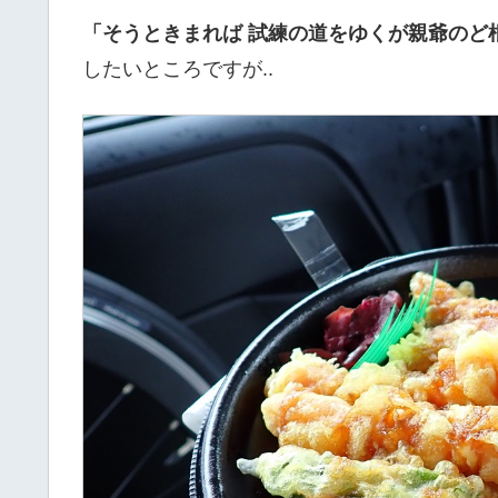
「そうときまれば 試練の道をゆくが親爺のど
したいところですが..