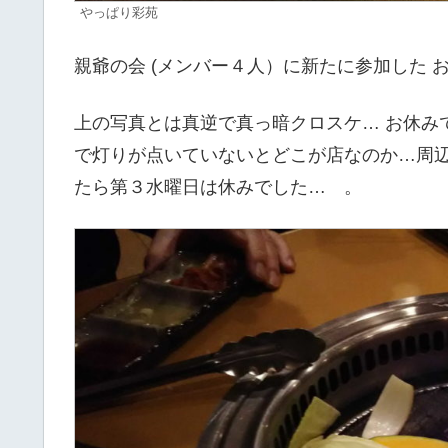
やっぱり彩苑
親爺の会 (メンバー４人）に新たに参加した 
上の写真とは真逆で真っ暗クロスケ… お休
で灯りが点いていないとどこが店なのか…周
たら第３水曜日は休みでした… 。