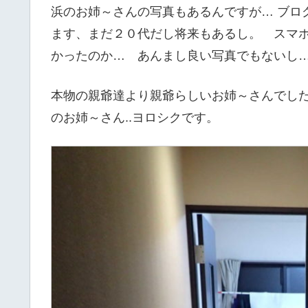
浜のお姉～さんの写真もあるんですが… ブロ
ます、まだ２０代だし将来もあるし。 スマ
かったのか… あんまし良い写真でもないし
本物の親爺達より親爺らしいお姉～さんでした
のお姉～さん..ヨロシクです。