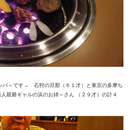
ンバ～です→ 石狩の旦那（６１才）と東京の多摩ち
人親爺ギャルの浜のお姉～さん （２９才）の計４