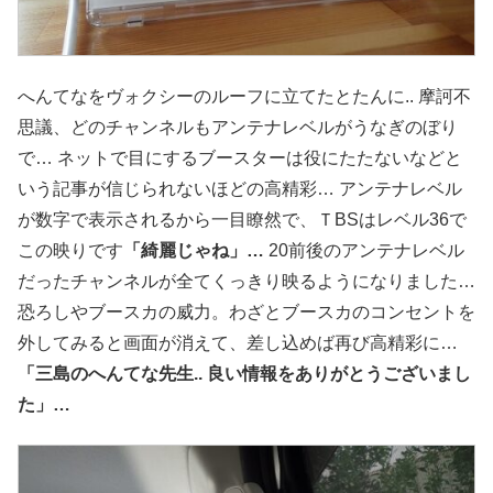
へんてなをヴォクシーのルーフに立てたとたんに.. 摩訶不
思議、どのチャンネルもアンテナレベルがうなぎのぼり
で… ネットで目にするブースターは役にたたないなどと
いう記事が信じられないほどの高精彩… アンテナレベル
が数字で表示されるから一目瞭然で、ＴBSはレベル36で
この映りです
「綺麗じゃね」…
20前後のアンテナレベル
だったチャンネルが全てくっきり映るようになりました…
恐ろしやブースカの威力。わざとブースカのコンセントを
外してみると画面が消えて、差し込めば再び高精彩に…
「三島のへんてな先生.. 良い情報をありがとうございまし
た」…