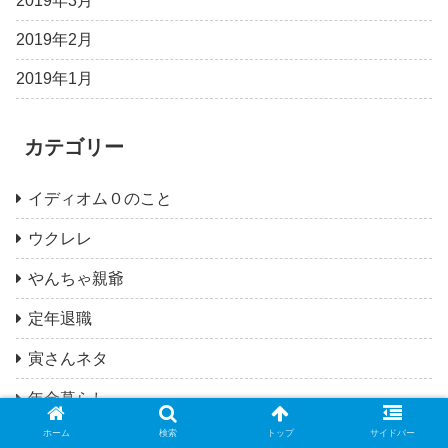
2019年3月
2019年2月
2019年1月
カテゴリー
イディオム０のこと
ウクレレ
やんちゃ親爺
定年退職
寅さんネタ
年金暮らし
ホーム
検索
トップ
サイドバー
成人病対策