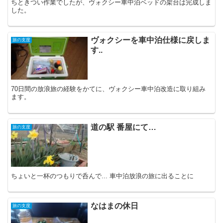
ちときつい作業でしたが、ヴォクシー車中泊ベッドの架台は完成しま
した。
ヴォクシーを車中泊仕様に戻しま
旅の支度
す..
70日間の放浪旅の経験をかてに、ヴォクシー車中泊改造に取り組み
ます。
道の駅 番屋にて…
旅の支度
ちょいと一杯のつもりで呑んで... 車中泊放浪の旅に出ることに
なはまの休日
旅の支度