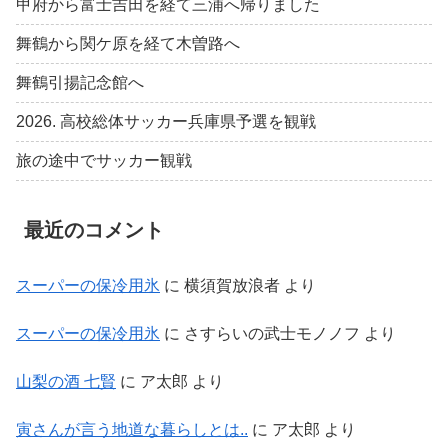
甲府から富士吉田を経て三浦へ帰りました
舞鶴から関ケ原を経て木曽路へ
舞鶴引揚記念館へ
2026. 高校総体サッカー兵庫県予選を観戦
旅の途中でサッカー観戦
最近のコメント
スーパーの保冷用氷
に
横須賀放浪者
より
スーパーの保冷用氷
に
さすらいの武士モノノフ
より
山梨の酒 七賢
に
ア太郎
より
寅さんが言う地道な暮らしとは..
に
ア太郎
より