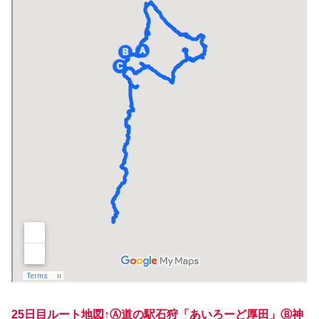
25日目ルート地図↑Ⓐ道の駅石狩「あいろーど厚田」Ⓑ神